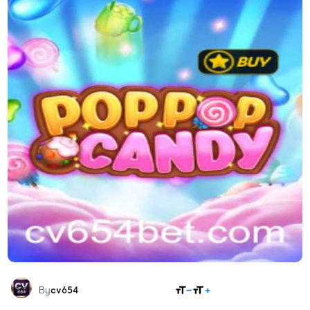
COMPARTILHAR
By
cv654