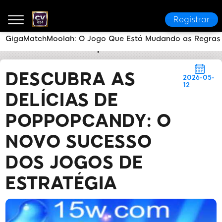
Registrar
GigaMatchMoolah: O Jogo Que Está Mudando as Regras 
cv654
Notícias da Empresa
Descubra as Delícias
DESCUBRA AS
2026-05-
12
DELÍCIAS DE
POPPOPCANDY: O
NOVO SUCESSO
DOS JOGOS DE
ESTRATÉGIA