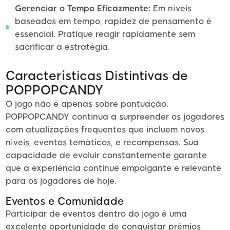
Gerenciar o Tempo Eficazmente:
Em níveis
baseados em tempo, rapidez de pensamento é
essencial. Pratique reagir rapidamente sem
sacrificar a estratégia.
Características Distintivas de
POPPOPCANDY
O jogo não é apenas sobre pontuação.
POPPOPCANDY continua a surpreender os jogadores
com atualizações frequentes que incluem novos
níveis, eventos temáticos, e recompensas. Sua
capacidade de evoluir constantemente garante
que a experiência continue empolgante e relevante
para os jogadores de hoje.
Eventos e Comunidade
Participar de eventos dentro do jogo é uma
excelente oportunidade de conquistar prêmios