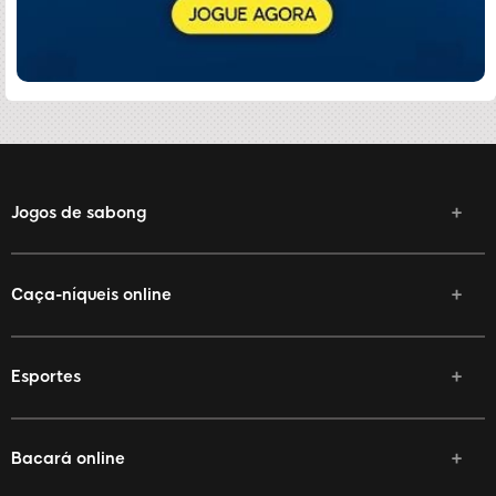
Jogos de sabong
Caça-níqueis online
Esportes
Bacará online