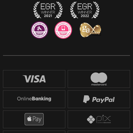
Reddit