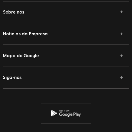
Sobre nós
Notícias da Empresa
Mapa do Google
Siga-nos
Facebook
Twitter
YouTube
Instagram
Discord
Twitch