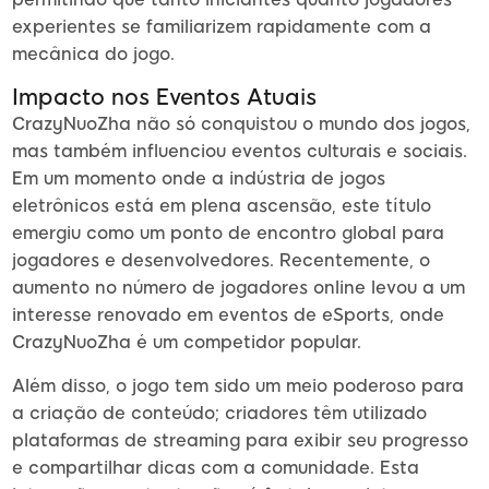
experientes se familiarizem rapidamente com a
mecânica do jogo.
Impacto nos Eventos Atuais
CrazyNuoZha não só conquistou o mundo dos jogos,
mas também influenciou eventos culturais e sociais.
Em um momento onde a indústria de jogos
eletrônicos está em plena ascensão, este título
emergiu como um ponto de encontro global para
jogadores e desenvolvedores. Recentemente, o
aumento no número de jogadores online levou a um
interesse renovado em eventos de eSports, onde
CrazyNuoZha é um competidor popular.
Além disso, o jogo tem sido um meio poderoso para
a criação de conteúdo; criadores têm utilizado
plataformas de streaming para exibir seu progresso
e compartilhar dicas com a comunidade. Esta