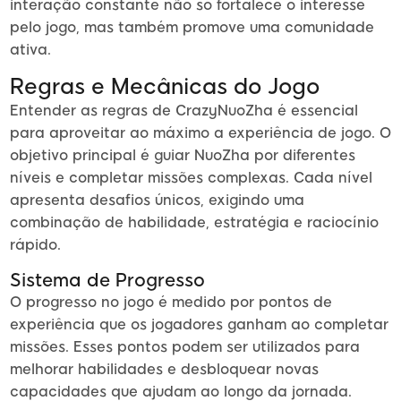
interação constante não só fortalece o interesse
pelo jogo, mas também promove uma comunidade
ativa.
Regras e Mecânicas do Jogo
Entender as regras de CrazyNuoZha é essencial
para aproveitar ao máximo a experiência de jogo. O
objetivo principal é guiar NuoZha por diferentes
níveis e completar missões complexas. Cada nível
apresenta desafios únicos, exigindo uma
combinação de habilidade, estratégia e raciocínio
rápido.
Sistema de Progresso
O progresso no jogo é medido por pontos de
experiência que os jogadores ganham ao completar
missões. Esses pontos podem ser utilizados para
melhorar habilidades e desbloquear novas
capacidades que ajudam ao longo da jornada.