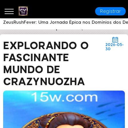
Registrar
ZeusRushFever: Uma Jornada Épica nos Domínios dos D
cv654
Notícias da Empresa
Explorando o Fascin
EXPLORANDO O
2026-05-
30
FASCINANTE
MUNDO DE
CRAZYNUOZHA