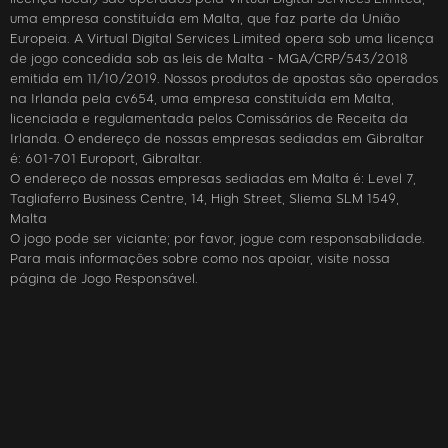
uma empresa constituída em Malta, que faz parte da União
Europeia. A Virtual Digital Services Limited opera sob uma licença
de jogo concedida sob as leis de Malta - MGA/CRP/543/2018
emitida em 11/10/2019. Nossos produtos de apostas são operados
na Irlanda pela cv654, uma empresa constituída em Malta,
licenciada e regulamentada pelos Comissários de Receita da
Irlanda. O endereço de nossas empresas sediadas em Gibraltar
é: 601-701 Europort, Gibraltar.
O endereço de nossas empresas sediadas em Malta é: Level 7,
Tagliaferro Business Centre, 14, High Street, Sliema SLM 1549,
Malta
O jogo pode ser viciante; por favor, jogue com responsabilidade.
Para mais informações sobre como nos apoiar, visite nossa
página de Jogo Responsável.