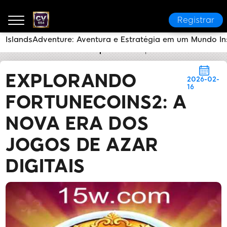
Registrar
IslandsAdventure: Aventura e Estratégia em um Mundo In
cv654
Notícias da Empresa
Explorando FortuneCoi
EXPLORANDO
2026-02-
16
FORTUNECOINS2: A
NOVA ERA DOS
JOGOS DE AZAR
DIGITAIS