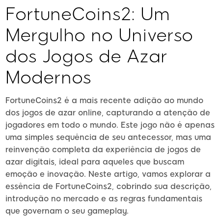
FortuneCoins2: Um
Mergulho no Universo
dos Jogos de Azar
Modernos
FortuneCoins2 é a mais recente adição ao mundo
dos jogos de azar online, capturando a atenção de
jogadores em todo o mundo. Este jogo não é apenas
uma simples sequência de seu antecessor, mas uma
reinvenção completa da experiência de jogos de
azar digitais, ideal para aqueles que buscam
emoção e inovação. Neste artigo, vamos explorar a
essência de FortuneCoins2, cobrindo sua descrição,
introdução no mercado e as regras fundamentais
que governam o seu gameplay.