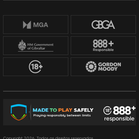
Copyright 2026. Todos os direitos reservados.