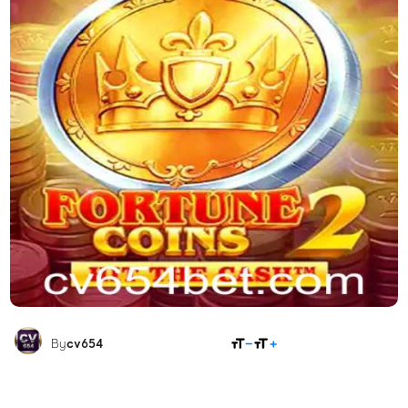
COMPARTILHAR
By
cv654