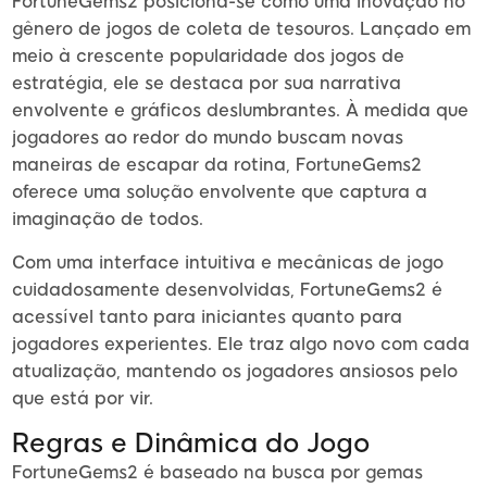
FortuneGems2 posiciona-se como uma inovação no
gênero de jogos de coleta de tesouros. Lançado em
meio à crescente popularidade dos jogos de
estratégia, ele se destaca por sua narrativa
envolvente e gráficos deslumbrantes. À medida que
jogadores ao redor do mundo buscam novas
maneiras de escapar da rotina, FortuneGems2
oferece uma solução envolvente que captura a
imaginação de todos.
Com uma interface intuitiva e mecânicas de jogo
cuidadosamente desenvolvidas, FortuneGems2 é
acessível tanto para iniciantes quanto para
jogadores experientes. Ele traz algo novo com cada
atualização, mantendo os jogadores ansiosos pelo
que está por vir.
Regras e Dinâmica do Jogo
FortuneGems2 é baseado na busca por gemas