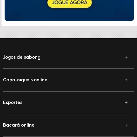
Jogos de sabong
Caça-níqueis online
Esportes
Bacará online