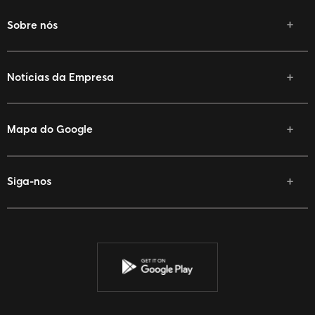
Sobre nós
Notícias da Empresa
Mapa do Google
Siga-nos
Facebook
Twitter
YouTube
Instagram
Discord
Twitch