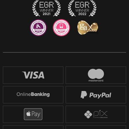
Reddit