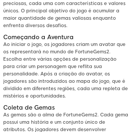
preciosas, cada uma com características e valores
únicos. O principal objetivo do jogo é acumular a
maior quantidade de gemas valiosas enquanto
enfrenta diversos desafios.
Começando a Aventura
Ao iniciar o jogo, os jogadores criam um avatar que
os representará no mundo de FortuneGems2.
Escolha entre várias opções de personalização
para criar um personagem que reflita sua
personalidade. Após a criação do avatar, os
jogadores são introduzidos ao mapa do jogo, que é
dividido em diferentes regiões, cada uma repleta de
mistérios e oportunidades.
Coleta de Gemas
As gemas são a alma de FortuneGems2. Cada gema
possui uma história e um conjunto único de
atributos. Os jogadores devem desenvolver