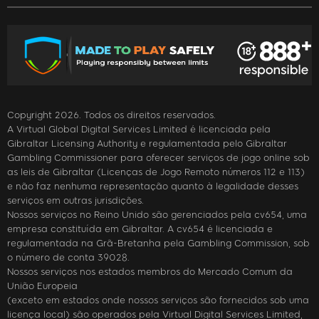
Copyright 2026. Todos os direitos reservados.
A Virtual Global Digital Services Limited é licenciada pela
Gibraltar Licensing Authority e regulamentada pelo Gibraltar
Gambling Commissioner para oferecer serviços de jogo online sob
as leis de Gibraltar (Licenças de Jogo Remoto números 112 e 113)
e não faz nenhuma representação quanto à legalidade desses
serviços em outras jurisdições.
Nossos serviços no Reino Unido são gerenciados pela cv654, uma
empresa constituída em Gibraltar. A cv654 é licenciada e
regulamentada na Grã-Bretanha pela Gambling Commission, sob
o número de conta 39028.
Nossos serviços nos estados membros do Mercado Comum da
União Europeia
(exceto em estados onde nossos serviços são fornecidos sob uma
licença local) são operados pela Virtual Digital Services Limited,