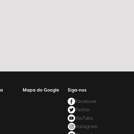
da
Mapa do Google
Siga-nos
Facebook
Twitter
YouTube
Instagram