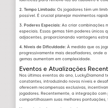
2. Tempo Limitado:
Os jogadores têm um limi
possível. É crucial planejar movimentos rap
3. Poderes Especiais:
Ao criar combinações m
especiais. Essas gemas têm poderes únicos qu
adjacentes, proporcionando vantagens estraté
4. Níveis de Dificuldade:
À medida que os joga
progressivamente mais desafiadores, onde a 
gemas aumentam em complexidade.
Eventos e Atualizações Recen
Nos últimos eventos do ano, LuckyDiamond t
constantes, introduzindo novos níveis e desa
oferecem recompensas exclusivas, incentiva
jogadores. Recentemente, a integração com p
compartilhassem suas melhores pontuações, 