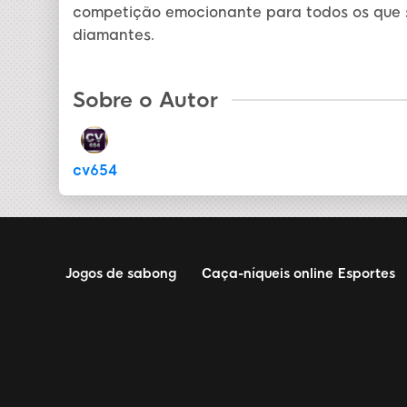
competição emocionante para todos os que s
diamantes.
Sobre o Autor
cv654
Jogos de sabong
Caça-níqueis online
Esportes