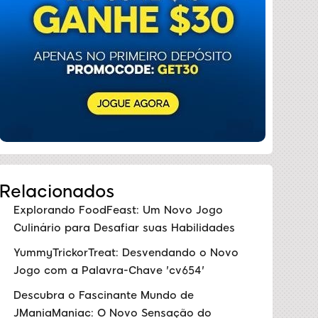
Relacionados
Explorando FoodFeast: Um Novo Jogo
Culinário para Desafiar suas Habilidades
YummyTrickorTreat: Desvendando o Novo
Jogo com a Palavra-Chave 'cv654'
Descubra o Fascinante Mundo de
JManiaManiac: O Novo Sensação do