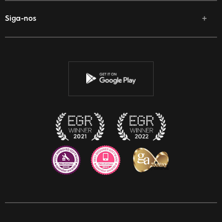
Siga-nos
Facebook
Twitter
YouTube
Instagram
Discord
Twitch
Reddit