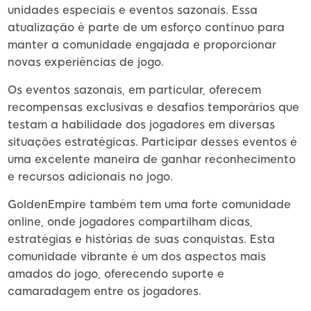
unidades especiais e eventos sazonais. Essa
atualização é parte de um esforço contínuo para
manter a comunidade engajada e proporcionar
novas experiências de jogo.
Os eventos sazonais, em particular, oferecem
recompensas exclusivas e desafios temporários que
testam a habilidade dos jogadores em diversas
situações estratégicas. Participar desses eventos é
uma excelente maneira de ganhar reconhecimento
e recursos adicionais no jogo.
GoldenEmpire também tem uma forte comunidade
online, onde jogadores compartilham dicas,
estratégias e histórias de suas conquistas. Esta
comunidade vibrante é um dos aspectos mais
amados do jogo, oferecendo suporte e
camaradagem entre os jogadores.