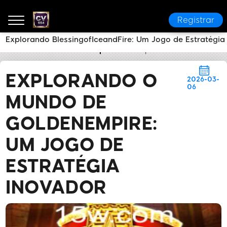
Registrar
Explorando BlessingofIceandFire: Um Jogo de Estratégia
cv654
Notícias da Empresa
Explorando o Mundo d
EXPLORANDO O
2026-03-
06
MUNDO DE
GOLDENEMPIRE:
UM JOGO DE
ESTRATÉGIA
INOVADOR