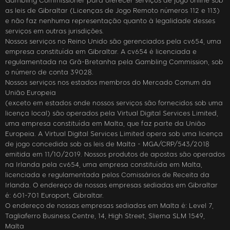
Gambling Commissioner para oferecer serviços de jogo online sob
as leis de Gibraltar (Licenças de Jogo Remoto números 112 e 113)
e não faz nenhuma representação quanto à legalidade desses
serviços em outras jurisdições.
Nossos serviços no Reino Unido são gerenciados pela cv654, uma
empresa constituída em Gibraltar. A cv654 é licenciada e
regulamentada na Grã-Bretanha pela Gambling Commission, sob
o número de conta 39028.
Nossos serviços nos estados membros do Mercado Comum da
União Europeia
(exceto em estados onde nossos serviços são fornecidos sob uma
licença local) são operados pela Virtual Digital Services Limited,
uma empresa constituída em Malta, que faz parte da União
Europeia. A Virtual Digital Services Limited opera sob uma licença
de jogo concedida sob as leis de Malta - MGA/CRP/543/2018
emitida em 11/10/2019. Nossos produtos de apostas são operados
na Irlanda pela cv654, uma empresa constituída em Malta,
licenciada e regulamentada pelos Comissários de Receita da
Irlanda. O endereço de nossas empresas sediadas em Gibraltar
é: 601-701 Europort, Gibraltar.
O endereço de nossas empresas sediadas em Malta é: Level 7,
Tagliaferro Business Centre, 14, High Street, Sliema SLM 1549,
Malta