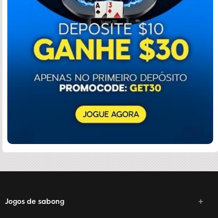
Jogos de sabong