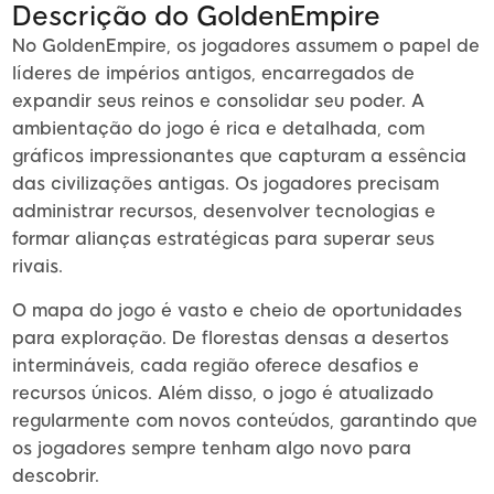
Descrição do GoldenEmpire
No GoldenEmpire, os jogadores assumem o papel de
líderes de impérios antigos, encarregados de
expandir seus reinos e consolidar seu poder. A
ambientação do jogo é rica e detalhada, com
gráficos impressionantes que capturam a essência
das civilizações antigas. Os jogadores precisam
administrar recursos, desenvolver tecnologias e
formar alianças estratégicas para superar seus
rivais.
O mapa do jogo é vasto e cheio de oportunidades
para exploração. De florestas densas a desertos
intermináveis, cada região oferece desafios e
recursos únicos. Além disso, o jogo é atualizado
regularmente com novos conteúdos, garantindo que
os jogadores sempre tenham algo novo para
descobrir.