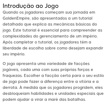
Introdução ao Jogo
Quando os jogadores começam sua jornada em
GoldenEmpire, são apresentados a um tutorial
detalhado que explica as mecânicas básicas do
jogo. Este tutorial é essencial para compreender as
complexidades do gerenciamento de um império.
Após completar o tutorial, os jogadores têm a
liberdade de escolha sobre como desejam expandir
seu império.
O jogo apresenta uma variedade de facções
jogáveis, cada uma com suas próprias forças e
fraquezas. Escolher a facção certa para o seu estilo
de jogo pode fazer a diferença entre a vitória e a
derrota. À medida que os jogadores progridem, eles
desbloqueiam habilidades e unidades especiais que
podem ajudar a virar a maré das batalhas.