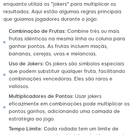
enquanto utiliza os "jokers" para multiplicar os
resultados. Aqui estão algumas regras principais
que guiamos jogadores durante o jogo:
Combinação de Frutas:
Combine três ou mais
frutas idênticas na mesma linha ou coluna para
ganhar pontos. As frutas incluem maçãs,
bananas, cerejas, uvas e melancias.
Uso de Jokers:
Os jokers são símbolos especiais
que podem substituir qualquer fruta, facilitando
combinações vencedoras. Eles são raros e
valiosos.
Multiplicadores de Pontos:
Usar jokers
eficazmente em combinações pode multiplicar os
pontos ganhos, adicionando uma camada de
estratégia ao jogo.
Tempo Limite:
Cada rodada tem um limite de