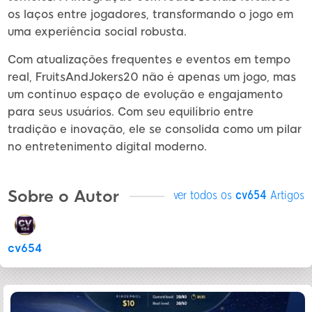
os laços entre jogadores, transformando o jogo em
uma experiência social robusta.
Com atualizações frequentes e eventos em tempo
real, FruitsAndJokers20 não é apenas um jogo, mas
um contínuo espaço de evolução e engajamento
para seus usuários. Com seu equilíbrio entre
tradição e inovação, ele se consolida como um pilar
no entretenimento digital moderno.
Sobre o Autor
ver todos os
cv654
Artigos
cv654