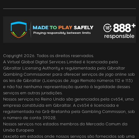
Copyright 2026. Todos os direitos reservados.
A Virtual Global Digital Services Limited é licenciada pela
Gibraltar Licensing Authority e regulamentada pelo Gibraltar
Gambling Commissioner para oferecer serviços de jogo online sob
as leis de Gibraltar (Licenças de Jogo Remoto números 112 e 113)
e não faz nenhuma representação quanto à legalidade desses
serviços em outras jurisdições.
Nossos serviços no Reino Unido são gerenciados pela cv654, uma
empresa constituída em Gibraltar. A cv654 é licenciada e
regulamentada na Grã-Bretanha pela Gambling Commission, sob
o número de conta 39028.
Nossos serviços nos estados membros do Mercado Comum da
União Europeia
(exceto em estados onde nossos serviços são fornecidos sob uma