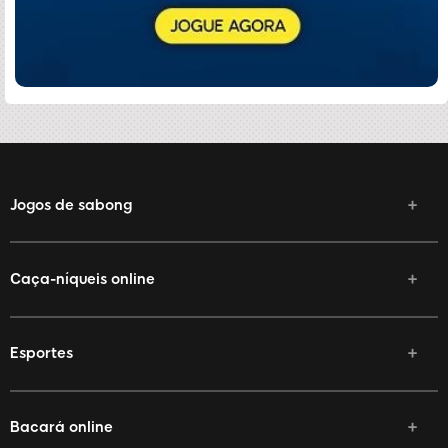
Jogos de sabong
Caça-níqueis online
Esportes
Bacará online