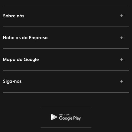
Sobre nós
Notícias da Empresa
Mapa do Google
Siga-nos
Facebook
Twitter
YouTube
Instagram
Discord