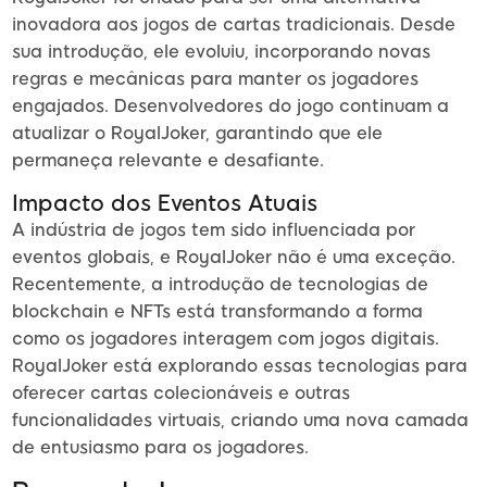
inovadora aos jogos de cartas tradicionais. Desde
sua introdução, ele evoluiu, incorporando novas
regras e mecânicas para manter os jogadores
engajados. Desenvolvedores do jogo continuam a
atualizar o RoyalJoker, garantindo que ele
permaneça relevante e desafiante.
Impacto dos Eventos Atuais
A indústria de jogos tem sido influenciada por
eventos globais, e RoyalJoker não é uma exceção.
Recentemente, a introdução de tecnologias de
blockchain e NFTs está transformando a forma
como os jogadores interagem com jogos digitais.
RoyalJoker está explorando essas tecnologias para
oferecer cartas colecionáveis e outras
funcionalidades virtuais, criando uma nova camada
de entusiasmo para os jogadores.